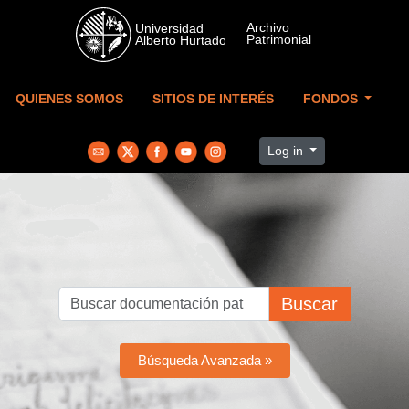
Skip to main content
QUIENES SOMOS
SITIOS DE INTERÉS
FONDOS
Log in
Buscar
Búsqueda Avanzada »