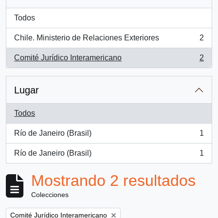
Todos
Chile. Ministerio de Relaciones Exteriores
2
, 2 resultados
Comité Jurídico Interamericano
2
, 2 resultados
Lugar
Todos
Río de Janeiro (Brasil)
1
, 1 resultados
Río de Janeiro (Brasil)
1
, 1 resultados
Mostrando 2 resultados
Colecciones
Remove filter:
Comité Jurídico Interamericano