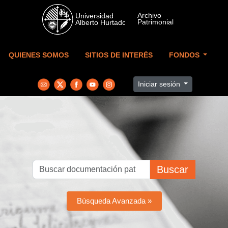
Skip to main content
QUIENES SOMOS
SITIOS DE INTERÉS
FONDOS
Iniciar sesión
Buscar
Búsqueda Avanzada »