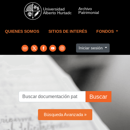
Skip to main content
QUIENES SOMOS
SITIOS DE INTERÉS
FONDOS
Iniciar sesión
Buscar
Búsqueda Avanzada »