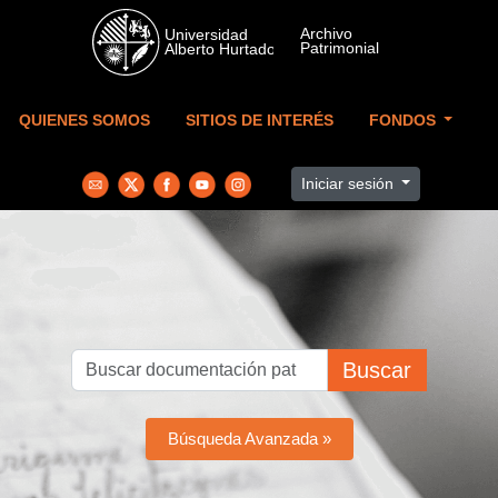
Skip to main content
QUIENES SOMOS
SITIOS DE INTERÉS
FONDOS
Iniciar sesión
Buscar
Búsqueda Avanzada »