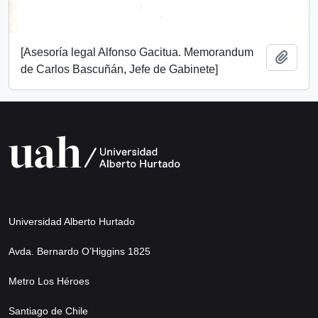
[Asesoría legal Alfonso Gacitua. Memorandum
Añadi
de Carlos Bascuñán, Jefe de Gabinete]
Universidad Alberto Hurtado
Avda. Bernardo O’Higgins 1825
Metro Los Héroes
Santiago de Chile