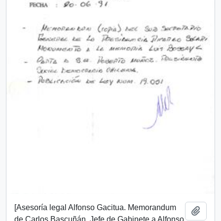
[Asesoría legal Alfonso Gacitua. Memorandum
Añadi
de Carlos Bascuñán, Jefe de Gabinete a Alfonso