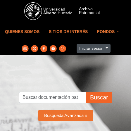
Skip to main content
QUIENES SOMOS
SITIOS DE INTERÉS
FONDOS
Iniciar sesión
Buscar
Búsqueda Avanzada »