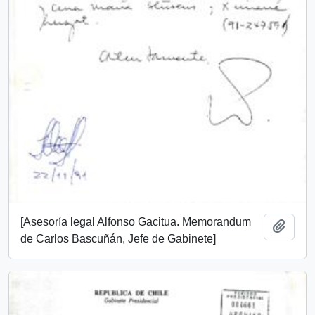
[Asesoría legal Alfonso Gacitua. Memorandum
Añadi
de Carlos Bascuñán, Jefe de Gabinete]