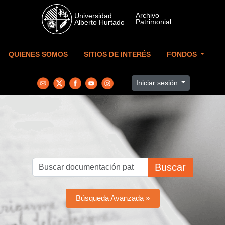
Skip to main content
QUIENES SOMOS
SITIOS DE INTERÉS
FONDOS
Iniciar sesión
Buscar
Búsqueda Avanzada »