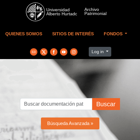
Skip to main content
QUIENES SOMOS
SITIOS DE INTERÉS
FONDOS
Log in
Buscar
Búsqueda Avanzada »