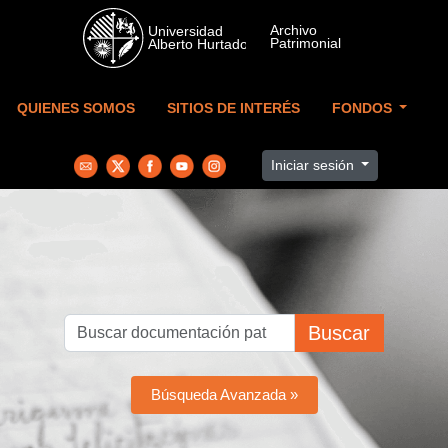
Skip to main content
QUIENES SOMOS
SITIOS DE INTERÉS
FONDOS
Iniciar sesión
Buscar
Búsqueda Avanzada »