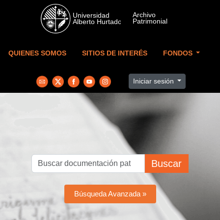
Skip to main content
QUIENES SOMOS
SITIOS DE INTERÉS
FONDOS
Iniciar sesión
Buscar
Búsqueda Avanzada »