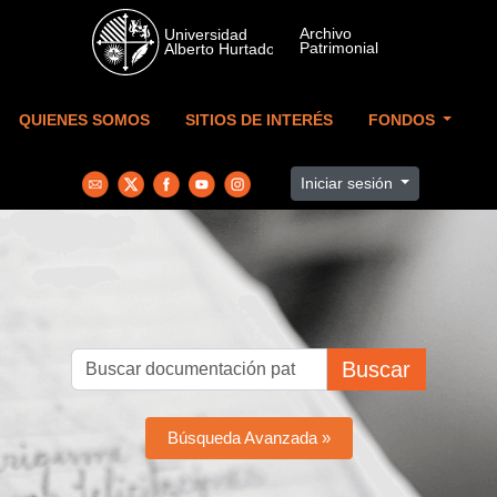
Skip to main content
QUIENES SOMOS
SITIOS DE INTERÉS
FONDOS
Iniciar sesión
Buscar
Búsqueda Avanzada »