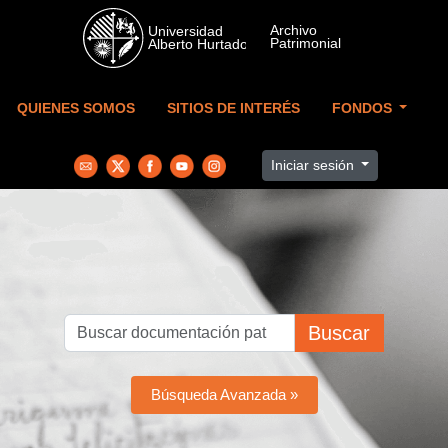
Skip to main content
QUIENES SOMOS
SITIOS DE INTERÉS
FONDOS
Iniciar sesión
Buscar
Búsqueda Avanzada »