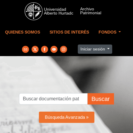
Skip to main content
QUIENES SOMOS
SITIOS DE INTERÉS
FONDOS
Iniciar sesión
Buscar
Búsqueda Avanzada »