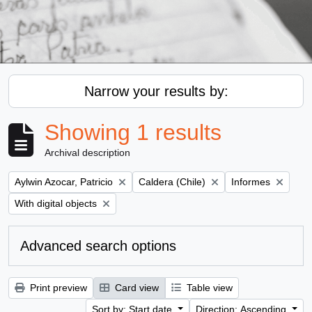
Narrow your results by:
Showing 1 results
Archival description
Remove filter:
Remove filter:
Remove filter:
Aylwin Azocar, Patricio
Caldera (Chile)
Informes
Remove filter:
With digital objects
Advanced search options
Print preview
Card view
Table view
Sort by: Start date
Direction: Ascending