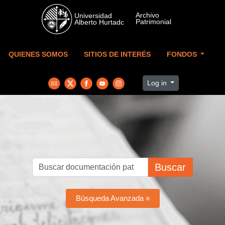
Skip to main content
QUIENES SOMOS
SITIOS DE INTERÉS
FONDOS
Log in
Buscar
Búsqueda Avanzada »