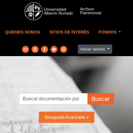
Skip to main content
QUIENES SOMOS
SITIOS DE INTERÉS
FONDOS
Iniciar sesión
Buscar
Búsqueda Avanzada »