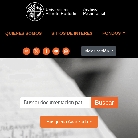
Skip to main content
QUIENES SOMOS
SITIOS DE INTERÉS
FONDOS
Iniciar sesión
Buscar
Búsqueda Avanzada »