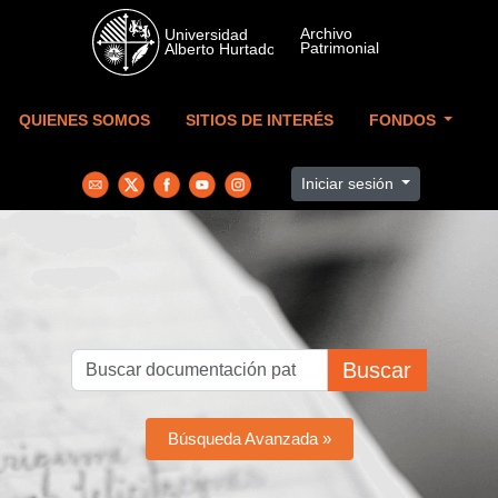
Skip to main content
QUIENES SOMOS
SITIOS DE INTERÉS
FONDOS
Iniciar sesión
Buscar
Búsqueda Avanzada »