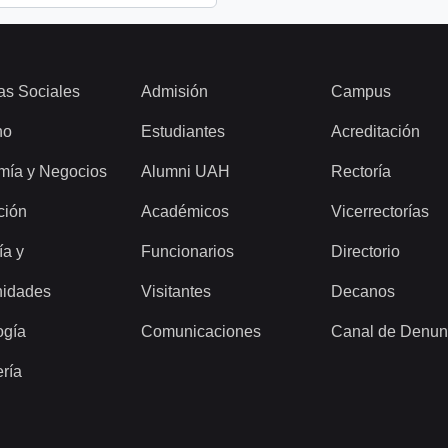
as Sociales
Admisión
Campus
ho
Estudiantes
Acreditación
mía y Negocios
Alumni UAH
Rectoría
ción
Académicos
Vicerrectorías
ía y
Funcionarios
Directorio
idades
Visitantes
Decanos
ogía
Comunicaciones
Canal de Denun
ería