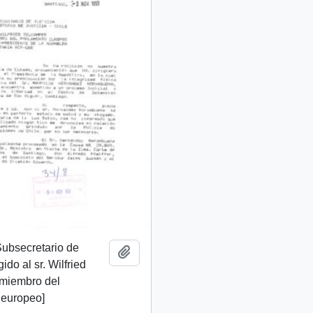
 Subsecretario de
Añadir al portapapeles
gido al sr. Wilfried
 miembro del
 europeo]