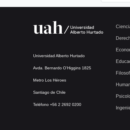
Cienci
Derec
Econo
Universidad Alberto Hurtado
Educa
Avda. Bernardo O’Higgins 1825
Filosof
Metro Los Héroes
Human
Santiago de Chile
Psicol
Teléfono +56 2 2692 0200
Ingeni