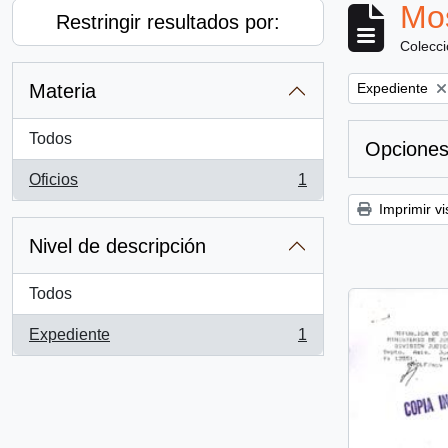
Mos
Restringir resultados por:
Colecc
Remove filter:
Materia
Expediente
Todos
Opciones
Oficios
1
, 1 resultados
Imprimir vi
Nivel de descripción
Todos
Expediente
1
, 1 resultados