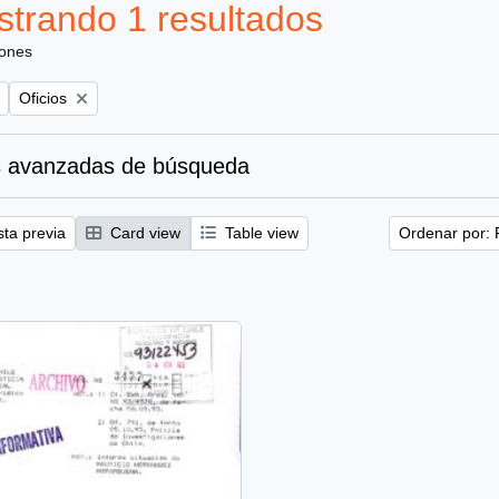
trando 1 resultados
iones
Remove filter:
Oficios
 avanzadas de búsqueda
sta previa
Card view
Table view
Ordenar por: 