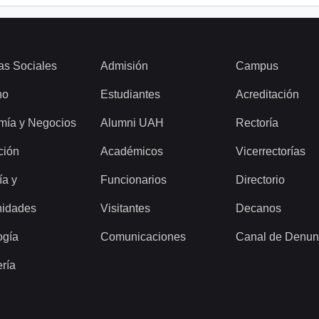
as Sociales
Admisión
Campus
ho
Estudiantes
Acreditación
mía y Negocios
Alumni UAH
Rectoría
ción
Académicos
Vicerrectorías
ía y
Funcionarios
Directorio
idades
Visitantes
Decanos
ogía
Comunicaciones
Canal de Denun
ería