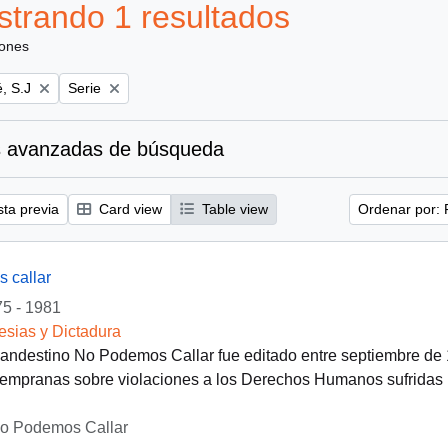
trando 1 resultados
iones
Remove filter:
, S.J
Serie
 avanzadas de búsqueda
sta previa
Card view
Table view
Ordenar por: 
 callar
5 - 1981
lesias y Dictadura
clandestino No Podemos Callar fue editado entre septiembre de
empranas sobre violaciones a los Derechos Humanos sufridas po
No Podemos Callar