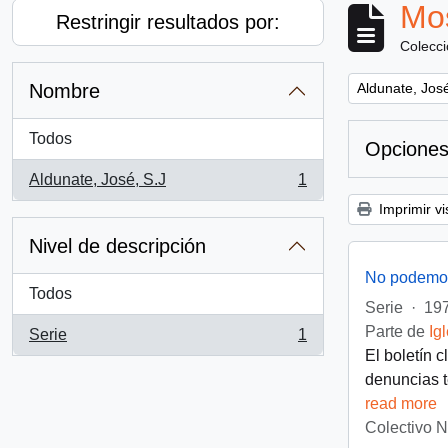
Mos
Restringir resultados por:
Colecc
Remove filter:
Nombre
Aldunate, José
Todos
Opciones
Aldunate, José, S.J
1
, 1 resultados
Imprimir vi
Nivel de descripción
No podemos
Todos
Serie
·
197
Parte de
Ig
Serie
1
, 1 resultados
El boletín 
denuncias t
read more
Colectivo 