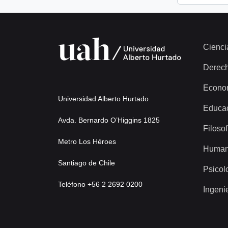
Cienci
Derec
Econo
Universidad Alberto Hurtado
Educa
Avda. Bernardo O’Higgins 1825
Filosof
Metro Los Héroes
Human
Santiago de Chile
Psicol
Teléfono +56 2 2692 0200
Ingeni