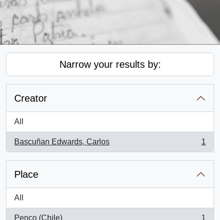
Narrow your results by:
Creator
All
Bascuñan Edwards, Carlos
1
, 1 results
Place
All
Penco (Chile)
1