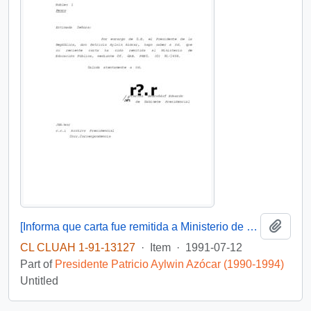
Add t
[Informa que carta fue remitida a Ministerio de Educación Pública, mediante Of. GAB. PRES. (0) 91/2438]
CL CLUAH 1-91-13127
·
Item
·
1991-07-12
Part of
Presidente Patricio Aylwin Azócar (1990-1994)
Untitled