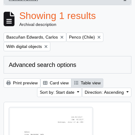
, 1 results
Showing 1 results
Archival description
Remove filter:
Remove filter:
Bascuñan Edwards, Carlos
Penco (Chile)
Remove filter:
With digital objects
Advanced search options
Print preview
Card view
Table view
Sort by: Start date
Direction: Ascending