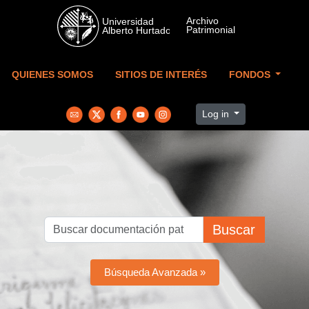
Skip to main content
QUIENES SOMOS
SITIOS DE INTERÉS
FONDOS
Log in
Buscar
Búsqueda Avanzada »