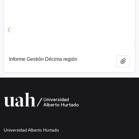
Informe Gestión Décima región
Add t
Universidad Alberto Hurtado