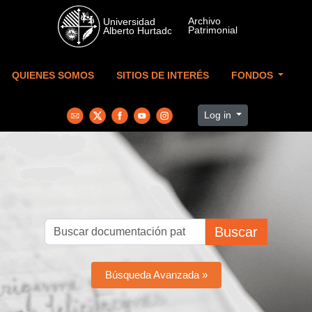
Skip to main content
QUIENES SOMOS
SITIOS DE INTERÉS
FONDOS
Log in
Buscar
Búsqueda Avanzada »