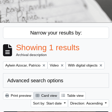
Narrow your results by:
Showing 1 results
Archival description
Remove filter:
Remove filter:
Remove filter:
Aylwin Azocar, Patricio
Video
With digital objects
Advanced search options
Print preview
Card view
Table view
Sort by: Start date
Direction: Ascending