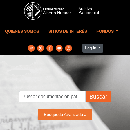
Skip to main content
QUIENES SOMOS
SITIOS DE INTERÉS
FONDOS
Log in
Buscar
Búsqueda Avanzada »