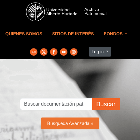
Skip to main content
QUIENES SOMOS
SITIOS DE INTERÉS
FONDOS
Log in
Buscar
Búsqueda Avanzada »