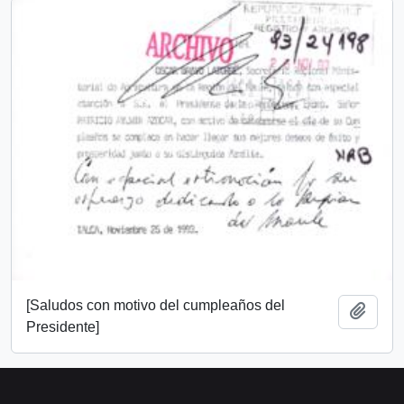
[Saludos con motivo del cumpleaños del
Add t
Presidente]