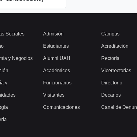
as Sociales
Admisión
Campus
ho
Estudiantes
Acreditación
mía y Negocios
Alumni UAH
Rectoría
ción
Académicos
Vicerrectorías
ía y
Funcionarios
Directorio
idades
Visitantes
Decanos
ogía
Comunicaciones
Canal de Denun
ería