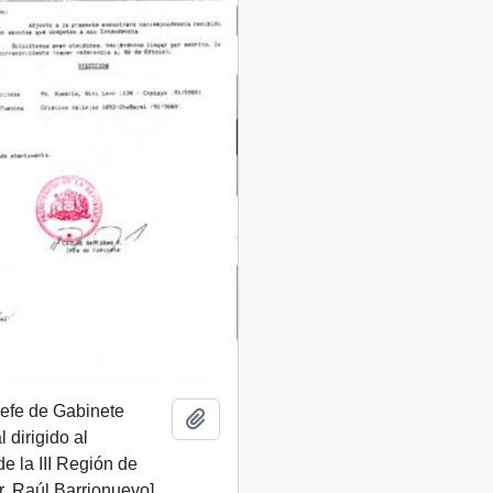
 Jefe de Gabinete
Add to clipboard
 dirigido al
de la III Región de
. Raúl Barrionuevo]