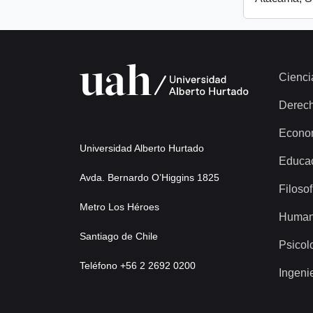
Cienci
Derec
Econo
Universidad Alberto Hurtado
Educa
Avda. Bernardo O’Higgins 1825
Filosof
Metro Los Héroes
Human
Santiago de Chile
Psicol
Teléfono +56 2 2692 0200
Ingeni