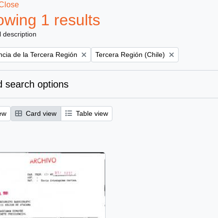
Close
wing 1 results
l description
Remove filter:
ncia de la Tercera Región
Tercera Región (Chile)
 search options
ew
Card view
Table view