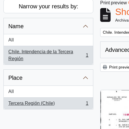
Print preview
Narrow your results by:
Sho
Archiva
Name
Remove filter:
Chile. Intende
All
Advanced
Chile. Intendencia de la Tercera
1
, 1 results
Región
Print previ
Place
All
Tercera Región (Chile)
1
, 1 results