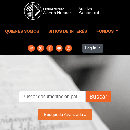
Skip to main content
QUIENES SOMOS
SITIOS DE INTERÉS
FONDOS
Log in
Buscar
Búsqueda Avanzada »