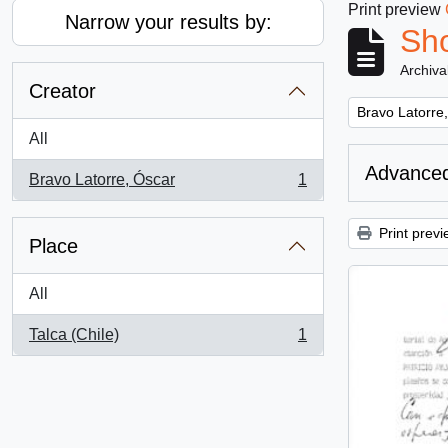
Print preview
Narrow your results by:
Sho
Archiva
Creator
Remove filter:
Bravo Latorre
All
Advanced
Bravo Latorre, Óscar
1
, 1 results
Print previ
Place
All
Talca (Chile)
1
, 1 results