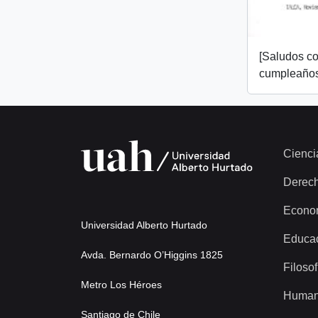
[Saludos co
cumpleaños
Cienci
Derec
Econo
Universidad Alberto Hurtado
Educa
Avda. Bernardo O’Higgins 1825
Filosof
Metro Los Héroes
Human
Santiago de Chile