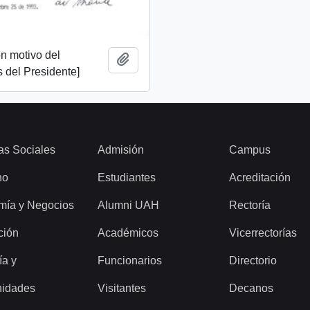
n motivo del
Add to clipboard
 del Presidente]
as Sociales
Admisión
Campus
ho
Estudiantes
Acreditación
mía y Negocios
Alumni UAH
Rectoría
ción
Académicos
Vicerrectorías
ía y
Funcionarios
Directorio
idades
Visitantes
Decanos