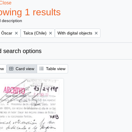
Close
wing 1 results
l description
Remove filter:
Remove filter:
, Óscar
Talca (Chile)
With digital objects
 search options
ew
Card view
Table view