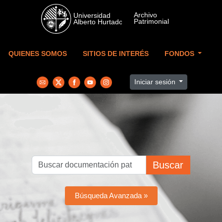
Skip to main content
QUIENES SOMOS
SITIOS DE INTERÉS
FONDOS
Iniciar sesión
Buscar
Búsqueda Avanzada »