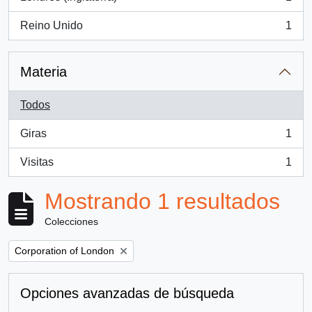
, 1 resultados
Reino Unido
1
, 1 resultados
Materia
Todos
Giras
1
, 1 resultados
Visitas
1
, 1 resultados
Mostrando 1 resultados
Colecciones
Remove filter:
Corporation of London
Opciones avanzadas de búsqueda