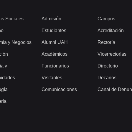
as Sociales
Admisión
Campus
ho
Estudiantes
Acreditación
mía y Negocios
Alumni UAH
Rectoría
ción
Académicos
Vicerrectorías
ía y
Funcionarios
Directorio
idades
Visitantes
Decanos
ogía
Comunicaciones
Canal de Denun
ería