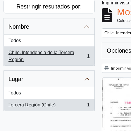
Imprimir vista
Restringir resultados por:
Mos
Colecc
Nombre
Remove filter:
Chile. Intende
Todos
Opciones
Chile. Intendencia de la Tercera
1
, 1 resultados
Región
Imprimir vi
Lugar
Todos
Tercera Región (Chile)
1
, 1 resultados