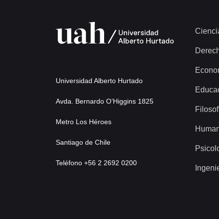
Cienci
Derec
Econo
Universidad Alberto Hurtado
Educa
Avda. Bernardo O’Higgins 1825
Filosof
Metro Los Héroes
Human
Santiago de Chile
Psicol
Teléfono +56 2 2692 0200
Ingeni