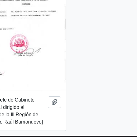
 Jefe de Gabinete
Añadir al portapapeles
 dirigido al
de la III Región de
. Raúl Barrionuevo]