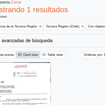
 previa
Cerrar
trando 1 resultados
iones
Remove filter:
Remove filt
ncia de la Tercera Región
Tercera Región (Chile)
Con objetos
 avanzadas de búsqueda
sta previa
Card view
Table view
Ordenar por: 