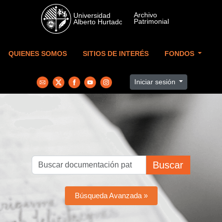
Skip to main content
QUIENES SOMOS
SITIOS DE INTERÉS
FONDOS
Iniciar sesión
Buscar
Búsqueda Avanzada »