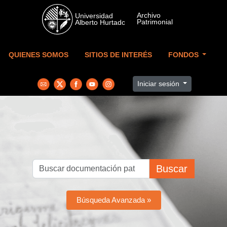
Skip to main content
QUIENES SOMOS
SITIOS DE INTERÉS
FONDOS
Iniciar sesión
Buscar
Búsqueda Avanzada »