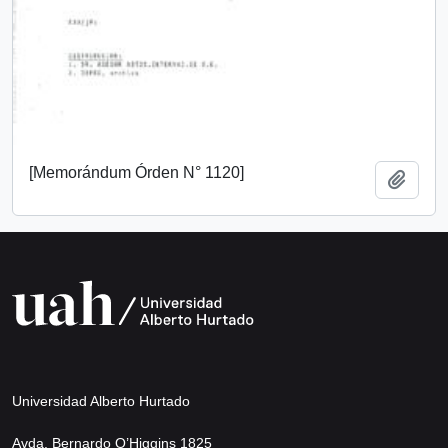
[Memorándum Órden N° 1120]
Añadi
Universidad Alberto Hurtado
Avda. Bernardo O’Higgins 1825