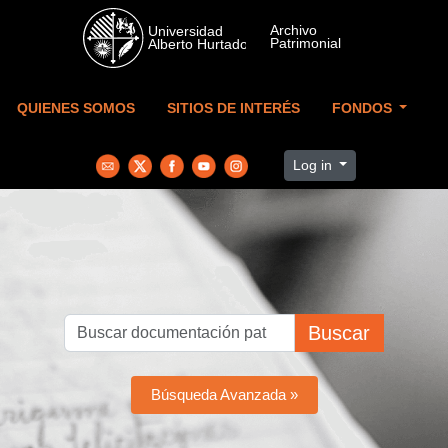
Skip to main content
QUIENES SOMOS
SITIOS DE INTERÉS
FONDOS
Log in
Buscar
Búsqueda Avanzada »