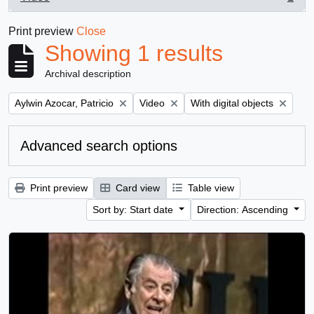
, 1 results
Print preview
Close
Showing 1 results
Archival description
Remove filter:
Remove filter:
Remove filter:
Aylwin Azocar, Patricio
Video
With digital objects
Advanced search options
Print preview
Card view
Table view
Sort by: Start date
Direction: Ascending