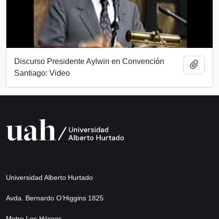
Discurso Presidente Aylwin en Convención
Add t
Santiago: Video
Universidad Alberto Hurtado
Avda. Bernardo O’Higgins 1825
Metro Los Héroes