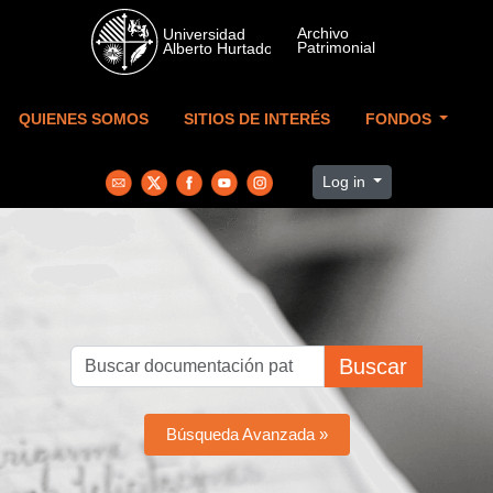
Skip to main content
QUIENES SOMOS
SITIOS DE INTERÉS
FONDOS
Log in
Buscar
Búsqueda Avanzada »