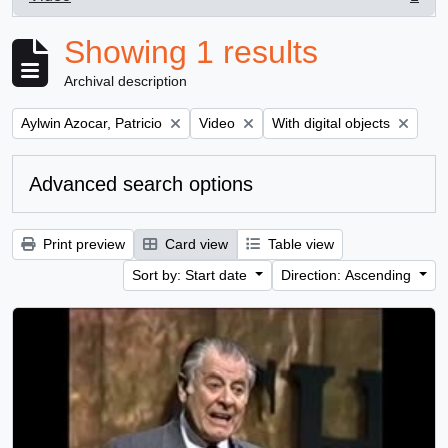
, 1 results
Showing 1 results
Archival description
Remove filter:
Remove filter:
Remove filter:
Aylwin Azocar, Patricio
Video
With digital objects
Advanced search options
Print preview
Card view
Table view
Sort by: Start date
Direction: Ascending