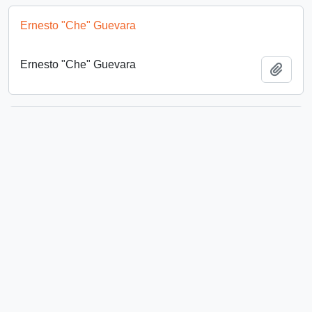
Ernesto "Che" Guevara
Ernesto "Che" Guevara
Añadi
Partido Radical
Partido Radical
Añadi
1975
1975
Añadi