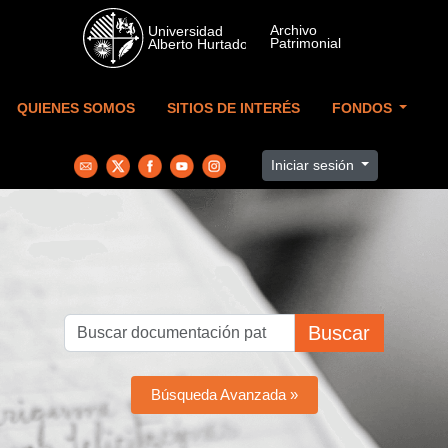
Skip to main content
QUIENES SOMOS
SITIOS DE INTERÉS
FONDOS
Iniciar sesión
Buscar
Búsqueda Avanzada »