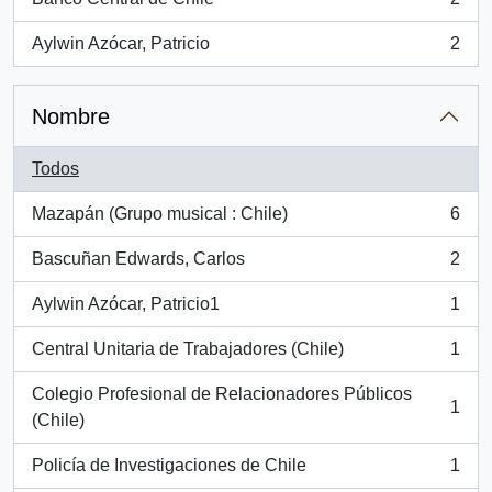
, 2 resultados
Aylwin Azócar, Patricio
2
, 2 resultados
Nombre
Todos
Mazapán (Grupo musical : Chile)
6
, 6 resultados
Bascuñan Edwards, Carlos
2
, 2 resultados
Aylwin Azócar, Patricio1
1
, 1 resultados
Central Unitaria de Trabajadores (Chile)
1
, 1 resultados
Colegio Profesional de Relacionadores Públicos
1
, 1 resultados
(Chile)
Policía de Investigaciones de Chile
1
, 1 resultados