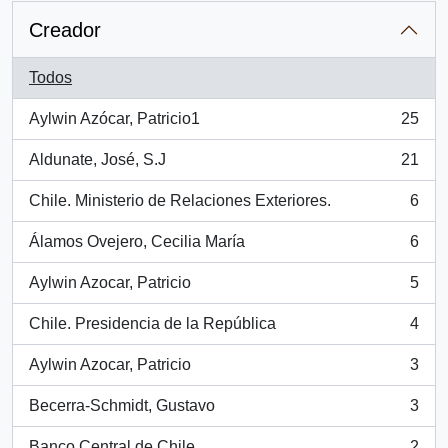
Creador
Todos
Aylwin Azócar, Patricio1
25
, 25 resultados
Aldunate, José, S.J
21
, 21 resultados
Chile. Ministerio de Relaciones Exteriores.
6
, 6 resultados
Álamos Ovejero, Cecilia María
6
, 6 resultados
Aylwin Azocar, Patricio
5
, 5 resultados
Chile. Presidencia de la República
4
, 4 resultados
Aylwin Azocar, Patricio
3
, 3 resultados
Becerra-Schmidt, Gustavo
3
, 3 resultados
Banco Central de Chile
2