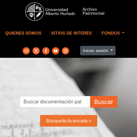
Skip to main content
QUIENES SOMOS
SITIOS DE INTERÉS
FONDOS
Iniciar sesión
Buscar
Búsqueda Avanzada »