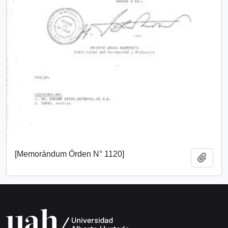
[Memorándum Órden N° 1120]
Añadi