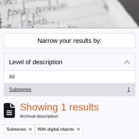
Narrow your results by:
Level of description
All
Subseries
1
, 1 results
Showing 1 results
Archival description
Remove filter:
Remove filter:
Subseries
With digital objects