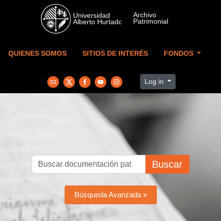
Skip to main content
QUIENES SOMOS
SITIOS DE INTERÉS
FONDOS
Log in
Buscar
Búsqueda Avanzada »