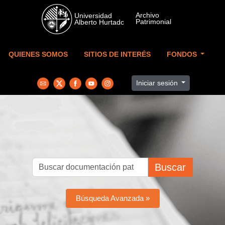
Skip to main content
QUIENES SOMOS
SITIOS DE INTERÉS
FONDOS
Iniciar sesión
Buscar
Búsqueda Avanzada »