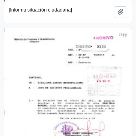
[Informa situación ciudadana]
Añadi