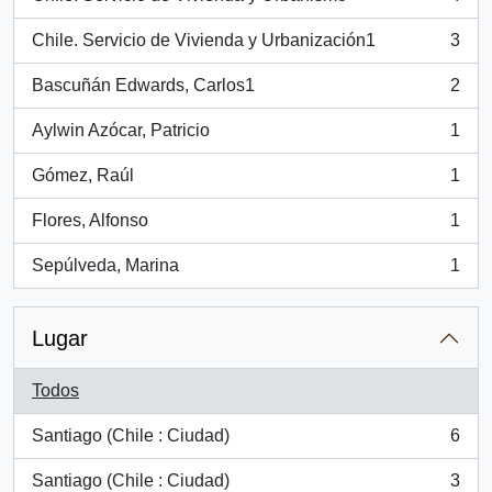
, 4 resultados
Chile. Servicio de Vivienda y Urbanización1
3
, 3 resultados
Bascuñán Edwards, Carlos1
2
, 2 resultados
Aylwin Azócar, Patricio
1
, 1 resultados
Gómez, Raúl
1
, 1 resultados
Flores, Alfonso
1
, 1 resultados
Sepúlveda, Marina
1
, 1 resultados
Lugar
Todos
Santiago (Chile : Ciudad)
6
, 6 resultados
Santiago (Chile : Ciudad)
3