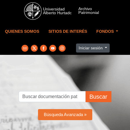
Skip to main content
QUIENES SOMOS
SITIOS DE INTERÉS
FONDOS
Iniciar sesión
Buscar
Búsqueda Avanzada »