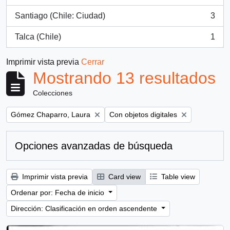
, 3 resultados
Santiago (Chile: Ciudad)
3
, 3 resultados
Talca (Chile)
1
, 1 resultados
Imprimir vista previa
Cerrar
Mostrando 13 resultados
Colecciones
Remove filter:
Remove filter:
Gómez Chaparro, Laura
Con objetos digitales
Opciones avanzadas de búsqueda
Imprimir vista previa
Card view
Table view
Ordenar por: Fecha de inicio
Dirección: Clasificación en orden ascendente