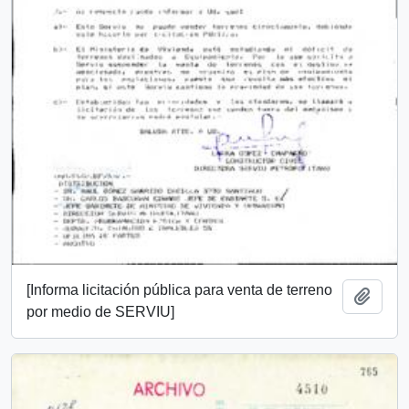
[Informa licitación pública para venta de terreno
Añadi
por medio de SERVIU]