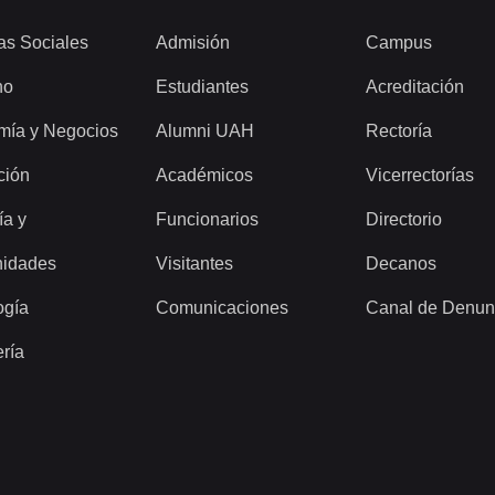
as Sociales
Admisión
Campus
ho
Estudiantes
Acreditación
mía y Negocios
Alumni UAH
Rectoría
ción
Académicos
Vicerrectorías
ía y
Funcionarios
Directorio
idades
Visitantes
Decanos
ogía
Comunicaciones
Canal de Denun
ería