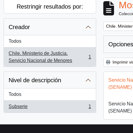
Mos
Restringir resultados por:
Colecc
Remove filter:
Creador
Chile. Ministe
Todos
Opciones
Chile. Ministerio de Justicia.
1
, 1 resultados
Servicio Nacional de Menores
Imprimir vi
Nivel de descripción
Servicio N
(SENAME)
Todos
Servicio N
Subserie
1
, 1 resultados
(SENAME)