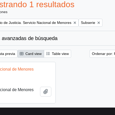
trando 1 resultados
iones
Remove filter:
rio de Justicia. Servicio Nacional de Menores
Subserie
 avanzadas de búsqueda
sta previa
Card view
Table view
Ordenar por: 
acional de Menores
acional de Menores
Añadir al portapapeles