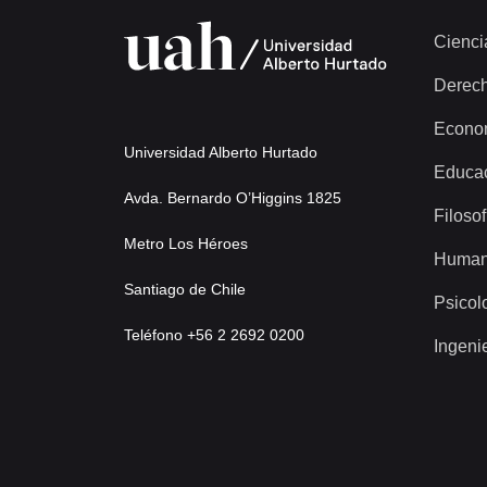
Cienci
Derec
Econo
Universidad Alberto Hurtado
Educa
Avda. Bernardo O’Higgins 1825
Filosof
Metro Los Héroes
Human
Santiago de Chile
Psicol
Teléfono +56 2 2692 0200
Ingeni