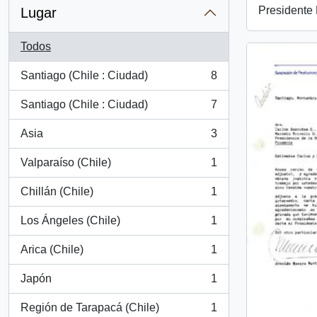
Presidente 
Lugar
Todos
Santiago (Chile : Ciudad)
8
, 8 resultados
Santiago (Chile : Ciudad)
7
, 7 resultados
Asia
3
, 3 resultados
Valparaíso (Chile)
1
, 1 resultados
Chillán (Chile)
1
, 1 resultados
Los Ángeles (Chile)
1
, 1 resultados
Arica (Chile)
1
, 1 resultados
Japón
1
, 1 resultados
Región de Tarapacá (Chile)
1
, 1 resultados