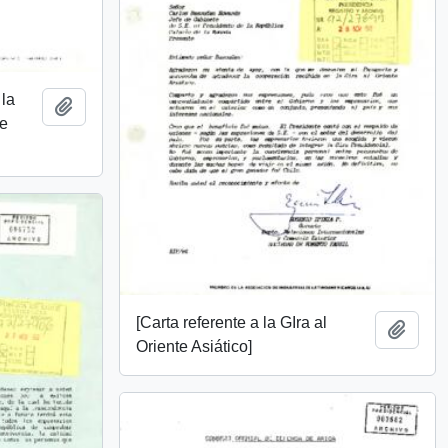
 la
Añadir al portapapeles
de
[Carta referente a la GIra al
Añadi
Oriente Asiático]