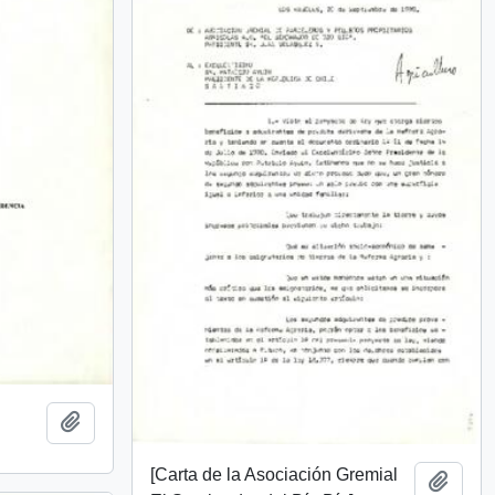
Añadir al portapapeles
[Carta de la Asociación Gremial
Añadi