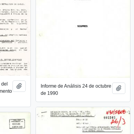
 del
Añadir al portapapeles
Informe de Análisis 24 de octubre
Añadi
omento
de 1990