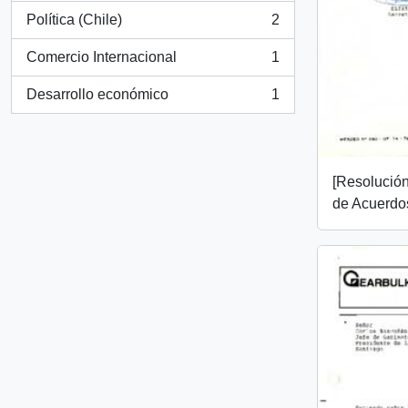
Política (Chile)
2
, 2 resultados
Comercio Internacional
1
, 1 resultados
Desarrollo económico
1
, 1 resultados
[Resolució
de Acuerdo