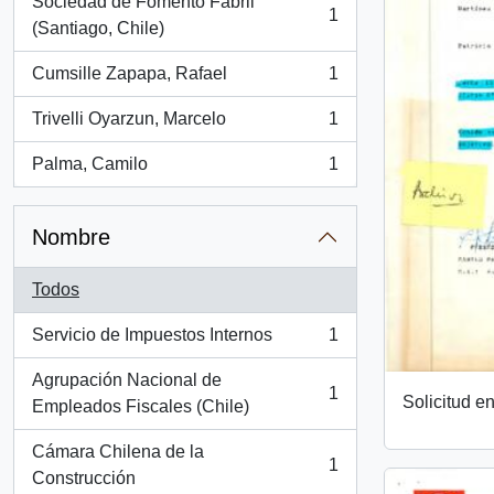
Sociedad de Fomento Fabril
1
, 1 resultados
(Santiago, Chile)
Cumsille Zapapa, Rafael
1
, 1 resultados
Trivelli Oyarzun, Marcelo
1
, 1 resultados
Palma, Camilo
1
, 1 resultados
Nombre
Todos
Servicio de Impuestos Internos
1
, 1 resultados
Agrupación Nacional de
1
Solicitud e
, 1 resultados
Empleados Fiscales (Chile)
Cámara Chilena de la
1
, 1 resultados
Construcción