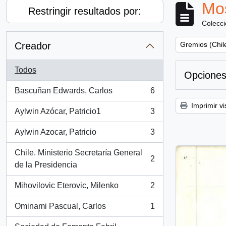
Mos
Restringir resultados por:
Colecc
Remove filter:
Creador
Gremios (Chil
Todos
Opciones
Bascuñan Edwards, Carlos
6
, 6 resultados
Imprimir vi
Aylwin Azócar, Patricio1
3
, 3 resultados
Aylwin Azocar, Patricio
3
, 3 resultados
Chile. Ministerio Secretaría General
2
, 2 resultados
de la Presidencia
Mihovilovic Eterovic, Milenko
2
, 2 resultados
Ominami Pascual, Carlos
1
, 1 resultados