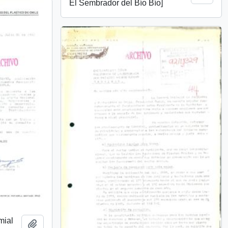
El Sembrador del Bío Bío]
mial
Añadir al portapapeles