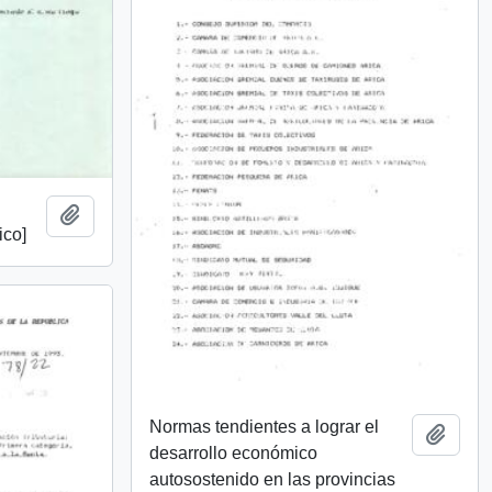
Añadir al portapapeles
ico]
Normas tendientes a lograr el
Añadi
desarrollo económico
autosostenido en las provincias