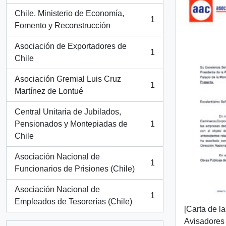
Chile. Ministerio de Economía,
1
, 1 resultados
Fomento y Reconstrucción
Asociación de Exportadores de
1
, 1 resultados
Chile
Asociación Gremial Luis Cruz
1
, 1 resultados
Martínez de Lontué
Central Unitaria de Jubilados,
Pensionados y Montepiadas de
1
, 1 resultados
Chile
Asociación Nacional de
1
, 1 resultados
Funcionarios de Prisiones (Chile)
Asociación Nacional de
1
, 1 resultados
Empleados de Tesorerías (Chile)
[Carta de l
Avisadores 