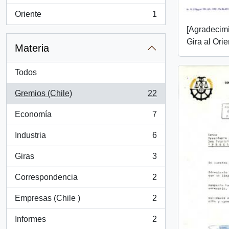
Oriente
1
, 1 resultados
[Agradecimi
Gira al Orie
Materia
Todos
Gremios (Chile)
22
, 22 resultados
Economía
7
, 7 resultados
Industria
6
, 6 resultados
Giras
3
, 3 resultados
Correspondencia
2
, 2 resultados
Empresas (Chile )
2
, 2 resultados
Informes
2
, 2 resultados