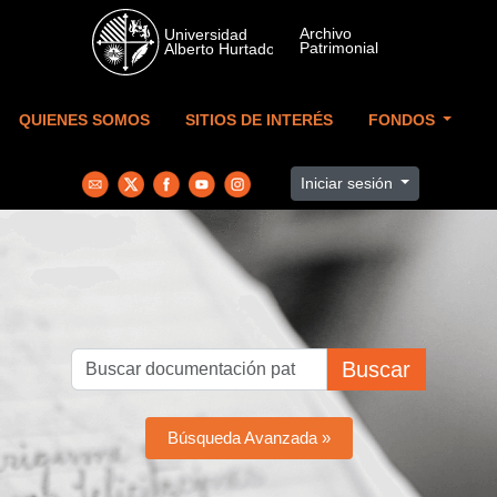
Skip to main content
QUIENES SOMOS
SITIOS DE INTERÉS
FONDOS
Iniciar sesión
Buscar
Búsqueda Avanzada »