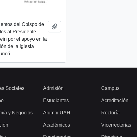
ientos del Obispo de
Añadir al portapapeles
idos al Presidente
lwin por el apoyo en la
ión de la Iglesia
uricó]
as Sociales
Admisión
Campus
ho
Estudiantes
Acreditación
mía y Negocios
Alumni UAH
Rectoría
ción
Académicos
Vicerrectorías