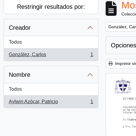
Mos
Restringir resultados por:
Colecc
Remove filter:
Creador
González, Car
Todos
Opciones
González, Carlos
1
, 1 resultados
Imprimir vi
Nombre
Todos
Aylwin Azócar, Patricio
1
, 1 resultados