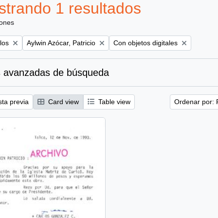
trando 1 resultados
iones
Remove filter:
Remove filter:
los
Aylwin Azócar, Patricio
Con objetos digitales
 avanzadas de búsqueda
sta previa
Card view
Table view
Ordenar por: 