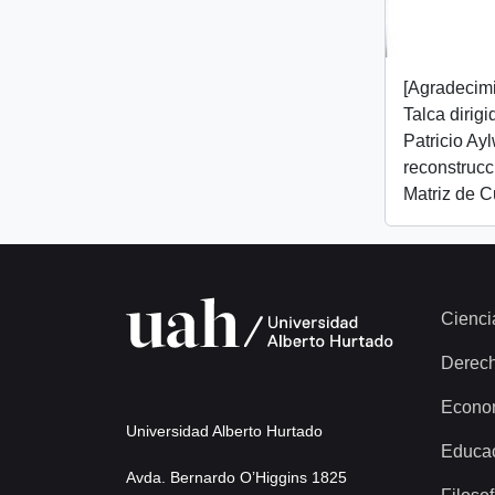
[Agradecim
Talca dirig
Patricio Ay
reconstrucc
Matriz de C
Cienci
Derec
Econo
Universidad Alberto Hurtado
Educa
Avda. Bernardo O’Higgins 1825