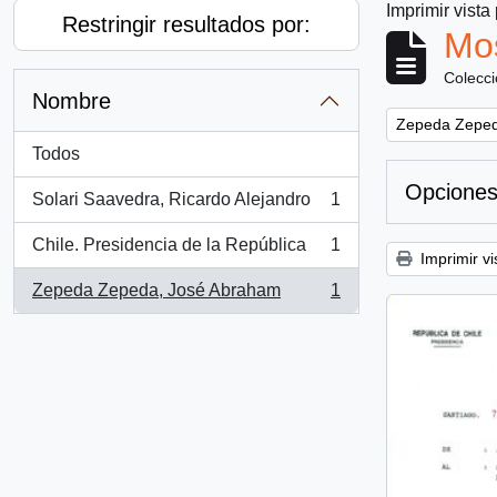
Imprimir vista
Restringir resultados por:
Mos
Colecc
Nombre
Remove filter:
Zepeda Zeped
Todos
Opciones
Solari Saavedra, Ricardo Alejandro
1
, 1 resultados
Chile. Presidencia de la República
1
, 1 resultados
Imprimir vi
Zepeda Zepeda, José Abraham
1
, 1 resultados