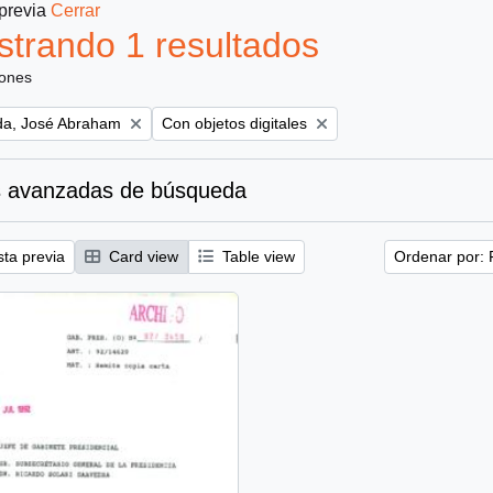
 previa
Cerrar
trando 1 resultados
iones
Remove filter:
a, José Abraham
Con objetos digitales
 avanzadas de búsqueda
sta previa
Card view
Table view
Ordenar por: 