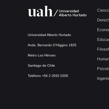
Cienci
Derec
Econo
Universidad Alberto Hurtado
Educa
Avda. Bernardo O’Higgins 1825
Filosof
Metro Los Héroes
Human
Santiago de Chile
Psicol
Teléfono +56 2 2692 0200
Ingeni