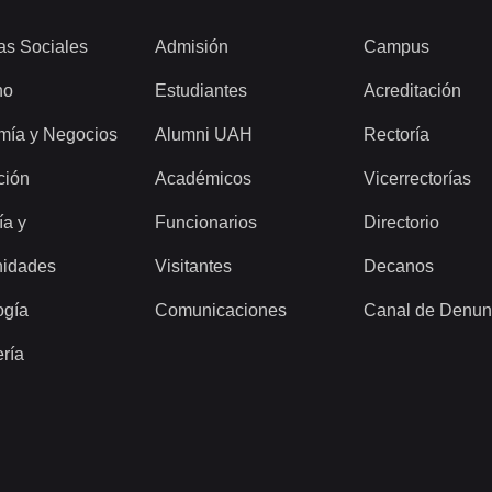
as Sociales
Admisión
Campus
ho
Estudiantes
Acreditación
mía y Negocios
Alumni UAH
Rectoría
ción
Académicos
Vicerrectorías
ía y
Funcionarios
Directorio
idades
Visitantes
Decanos
ogía
Comunicaciones
Canal de Denun
ería