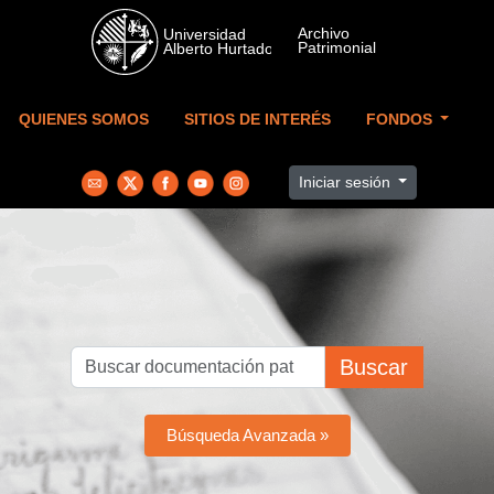
Skip to main content
QUIENES SOMOS
SITIOS DE INTERÉS
FONDOS
Iniciar sesión
Buscar
Búsqueda Avanzada »