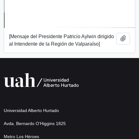
[Mensaje del Presidente Patricio Aylwin dirigido
Añadi
al Intendente de la Región de Valparaíso]
Universidad Alberto Hurtado
Avda. Bernardo O’Higgins 1825
Metro Los Héroes