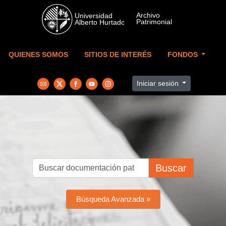
Skip to main content
QUIENES SOMOS
SITIOS DE INTERÉS
FONDOS
Iniciar sesión
Buscar
Búsqueda Avanzada »