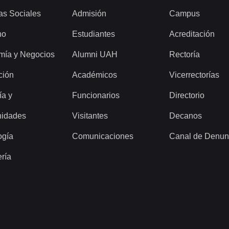
as Sociales
Admisión
Campus
ho
Estudiantes
Acreditación
mía y Negocios
Alumni UAH
Rectoría
ción
Académicos
Vicerrectorías
ía y
Funcionarios
Directorio
idades
Visitantes
Decanos
ogía
Comunicaciones
Canal de Denun
ería