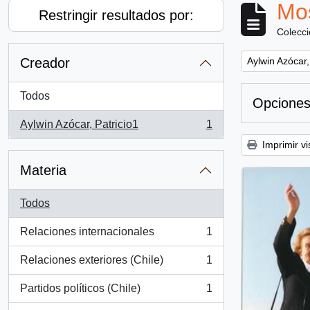
Mos
Restringir resultados por:
Colecc
Remove filter:
Creador
Aylwin Azócar,
Todos
Opciones
Aylwin Azócar, Patricio1
1
, 1 resultados
Imprimir vi
Materia
Todos
Relaciones internacionales
1
, 1 resultados
Relaciones exteriores (Chile)
1
, 1 resultados
Partidos políticos (Chile)
1
, 1 resultados