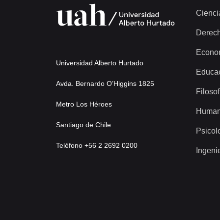
Cienci
Derec
Econo
Universidad Alberto Hurtado
Educa
Avda. Bernardo O’Higgins 1825
Filosof
Metro Los Héroes
Human
Santiago de Chile
Psicol
Teléfono +56 2 2692 0200
Ingeni