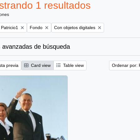
trando 1 resultados
iones
Remove filter:
Remove filter:
 Patricio1
Fondo
Con objetos digitales
 avanzadas de búsqueda
sta previa
Card view
Table view
Ordenar por: 