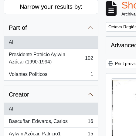
Sho
Narrow your results by:
Archiva
Remove filter:
Part of
Octava Región
All
Advanced
Presidente Patricio Aylwin
102
, 102 results
Azócar (1990-1994)
Print previ
Volantes Políticos
1
, 1 results
Creator
All
Bascuñan Edwards, Carlos
16
, 16 results
Aylwin Azócar, Patricio1
15