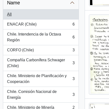
Name
All
ENACAR (Chile)
6
, 6 results
Chile. Intendencia de la Octava
6
, 6 results
Región
CORFO (Chile)
3
, 3 results
Compañía Carbonífera Schwager
3
, 3 results
(Chile)
Chile. Ministerio de Planificación y
3
, 3 results
Cooperación
Chile. Comisión Nacional de
3
, 3 results
Energía
Chile. Ministerio de Minería
2