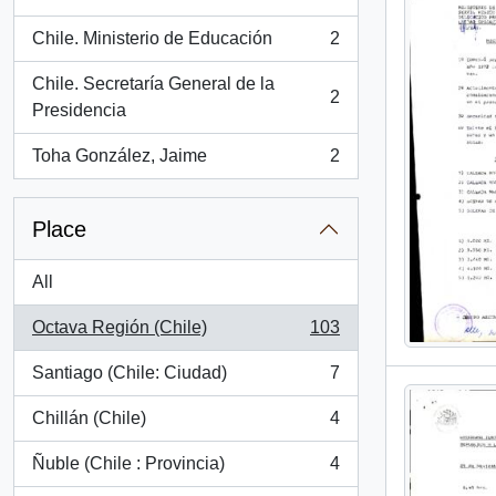
, 2 results
Chile. Ministerio de Educación
2
, 2 results
Chile. Secretaría General de la
2
, 2 results
Presidencia
Toha González, Jaime
2
, 2 results
Place
All
Octava Región (Chile)
103
, 103 results
Santiago (Chile: Ciudad)
7
, 7 results
Chillán (Chile)
4
, 4 results
Ñuble (Chile : Provincia)
4
, 4 results