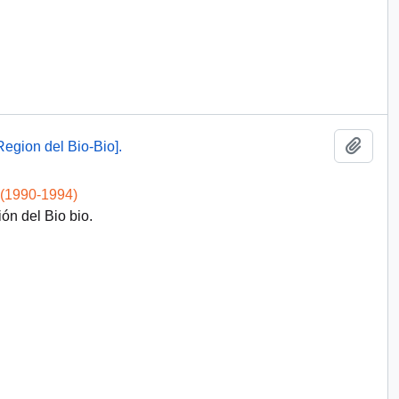
Add t
Region del Bio-Bio].
 (1990-1994)
ón del Bio bio.