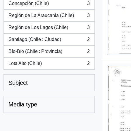
Concepción (Chile)
3
, 3 results
Región de La Araucania (Chile)
3
, 3 results
Región de Los Lagos (Chile)
3
, 3 results
Santiago (Chile : Ciudad)
2
, 2 results
Bío-Bío (Chile : Provincia)
2
, 2 results
Lota Alto (Chile)
2
, 2 results
Subject
Media type