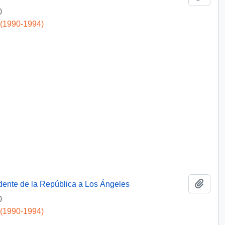
0
 (1990-1994)
Add t
idente de la República a Los Ángeles
0
 (1990-1994)