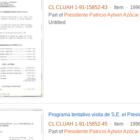
CL CLUAH 1-91-15852-43
·
Item
·
199
Part of
Presidente Patricio Aylwin Azócar
Untitled
Programa tentativo visita de S.E. el Pres
CL CLUAH 1-91-15852-45
·
Item
·
199
Part of
Presidente Patricio Aylwin Azócar