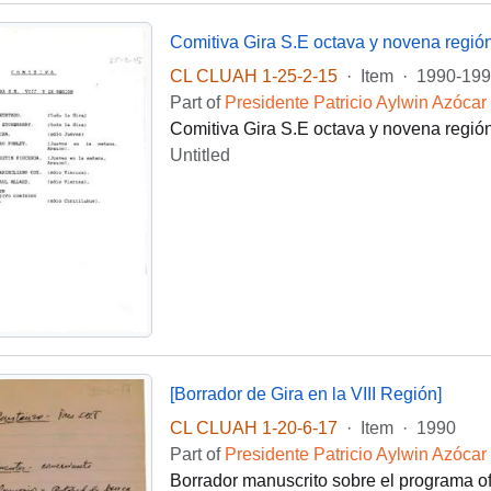
Comitiva Gira S.E octava y novena regió
CL CLUAH 1-25-2-15
·
Item
·
1990-199
Part of
Presidente Patricio Aylwin Azócar
Comitiva Gira S.E octava y novena regió
Untitled
[Borrador de Gira en la VIII Región]
CL CLUAH 1-20-6-17
·
Item
·
1990
Part of
Presidente Patricio Aylwin Azócar
Borrador manuscrito sobre el programa ofi