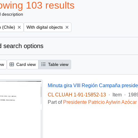
wing 103 results
l description
Remove filter:
 (Chile)
With digital objects
 search options
ew
Card view
Table view
Minuta gira VIII Región Campaña preside
CL CLUAH 1-91-15852-13
·
Item
·
1989
Part of
Presidente Patricio Aylwin Azócar