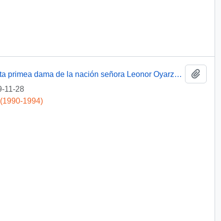
Add t
Proposición de programa actividades visita primea dama de la nación señora Leonor Oyarzún de Aylwin
-11-28
 (1990-1994)