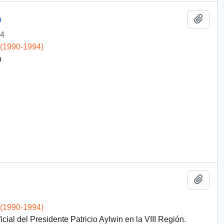
Add t
n
4
 (1990-1994)
n
Add t
 (1990-1994)
cial del Presidente Patricio Aylwin en la VIII Región.