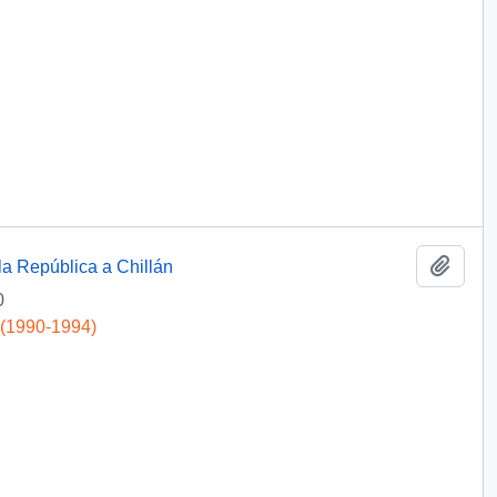
Add t
la República a Chillán
0
 (1990-1994)