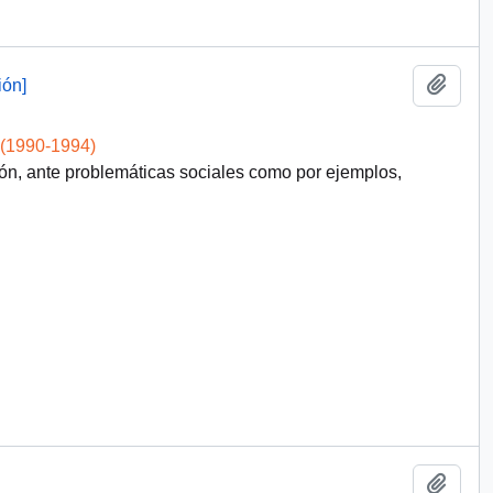
Add t
ión]
 (1990-1994)
ón, ante problemáticas sociales como por ejemplos,
Add t