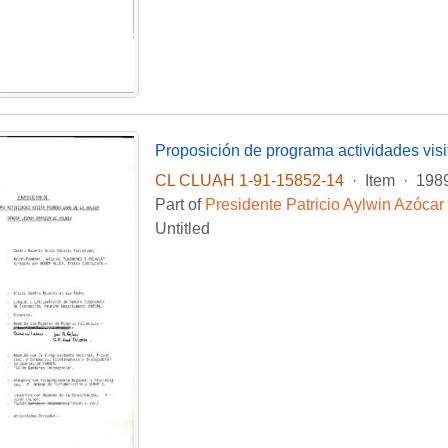
CL CLUAH 1-91-15852-14
·
Item
·
1989
Part of
Presidente Patricio Aylwin Azócar
Untitled