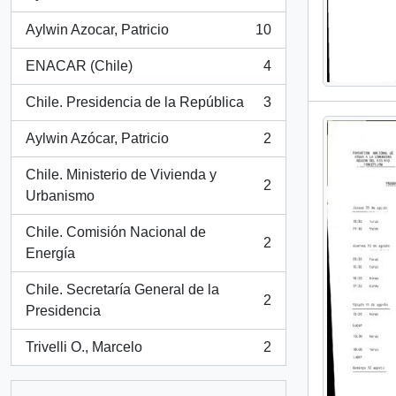
, 15 results
Aylwin Azocar, Patricio
10
, 10 results
ENACAR (Chile)
4
, 4 results
Chile. Presidencia de la República
3
, 3 results
Aylwin Azócar, Patricio
2
, 2 results
Chile. Ministerio de Vivienda y
2
, 2 results
Urbanismo
Chile. Comisión Nacional de
2
, 2 results
Energía
Chile. Secretaría General de la
2
, 2 results
Presidencia
Trivelli O., Marcelo
2
, 2 results