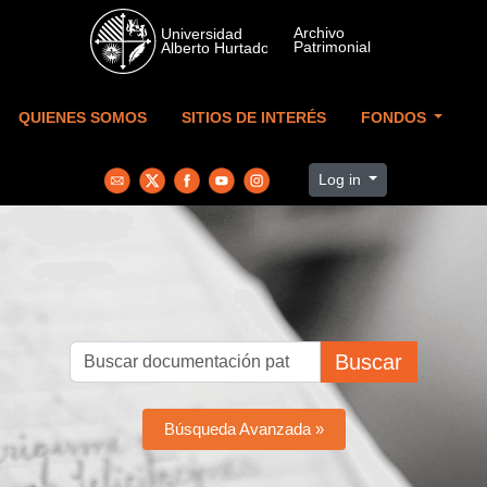
Skip to main content
QUIENES SOMOS
SITIOS DE INTERÉS
FONDOS
Log in
Buscar
Búsqueda Avanzada »