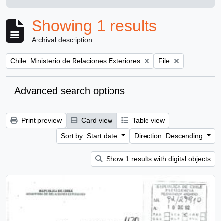
, 1 results
Showing 1 results
Archival description
Remove filter:
Remove filter:
Chile. Ministerio de Relaciones Exteriores
File
Advanced search options
Print preview
Card view
Table view
Sort by: Start date
Direction: Descending
Show 1 results with digital objects