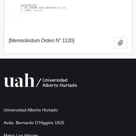
[Memorándum Órden N° 1120]
Add t
Universidad Alberto Hurtado
Avda. Bernardo O’Higgins 1825
Metro Los Héroes