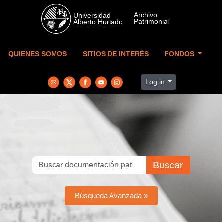
Skip to main content
QUIENES SOMOS
SITIOS DE INTERÉS
FONDOS
Log in
Buscar
Búsqueda Avanzada »