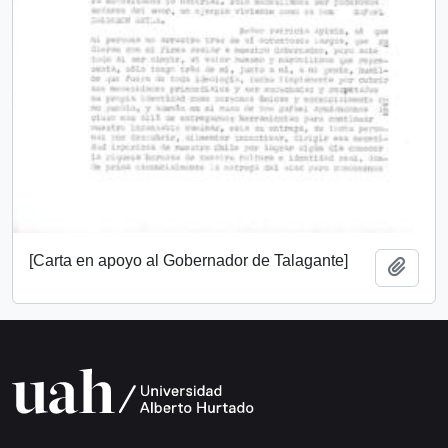
[Carta en apoyo al Gobernador de Talagante]
Add t