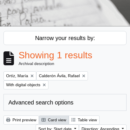
Narrow your results by:
Showing 1 results
Archival description
Remove filter:
Remove filter:
Ortíz, María
Calderón Ávila, Rafael
Remove filter:
With digital objects
Advanced search options
Print preview
Card view
Table view
Sort by: Start date
Direction: Ascending