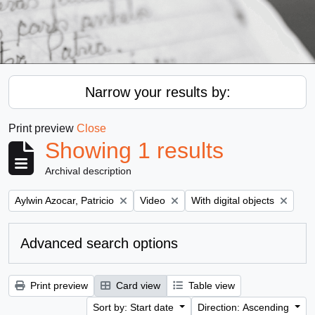
Narrow your results by:
Print preview
Close
Showing 1 results
Archival description
Remove filter:
Remove filter:
Remove filter:
Aylwin Azocar, Patricio
Video
With digital objects
Advanced search options
Print preview
Card view
Table view
Sort by: Start date
Direction: Ascending