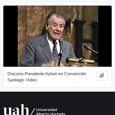
Discurso Presidente Aylwin en Convención
Add t
Santiago: Video