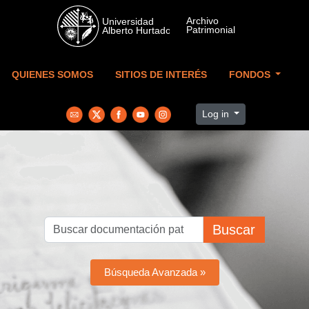
Skip to main content
QUIENES SOMOS
SITIOS DE INTERÉS
FONDOS
Log in
Buscar
Búsqueda Avanzada »