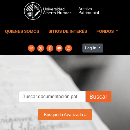
Skip to main content
QUIENES SOMOS
SITIOS DE INTERÉS
FONDOS
Log in
Buscar
Búsqueda Avanzada »