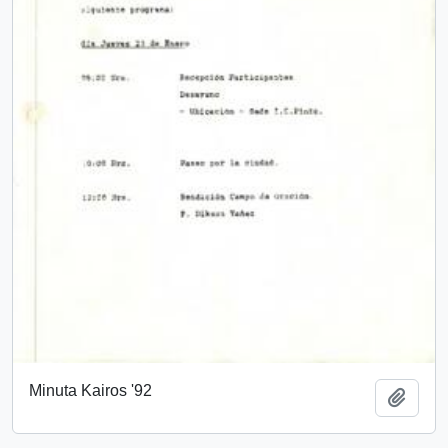
Minuta Kairos '92
Add t