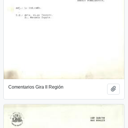
Comentarios Gira II Región
Add t