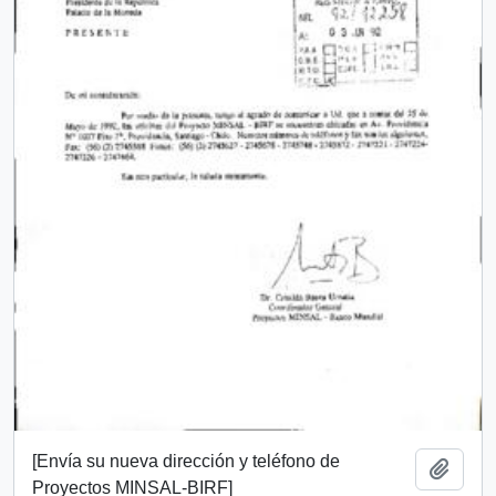
[Envía su nueva dirección y teléfono de
Add t
Proyectos MINSAL-BIRF]