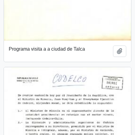
Programa visita a a ciudad de Talca
Add t