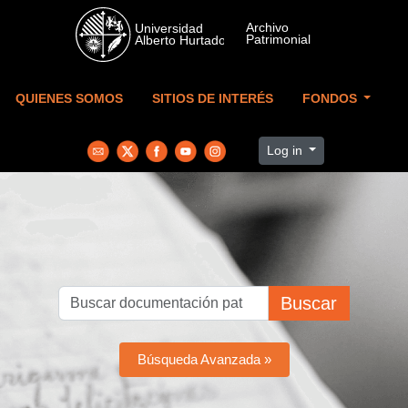
Skip to main content
QUIENES SOMOS
SITIOS DE INTERÉS
FONDOS
Log in
Buscar
Búsqueda Avanzada »