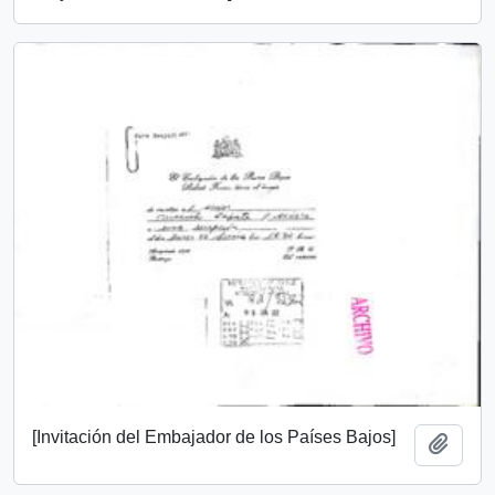
[Invitación del Embajador de los Países Bajos]
Add t