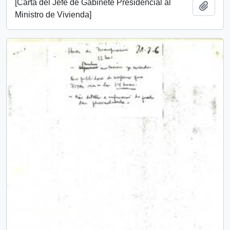
[Carta del Jefe de Gabinete Presidencial al
Add t
Ministro de Vivienda]