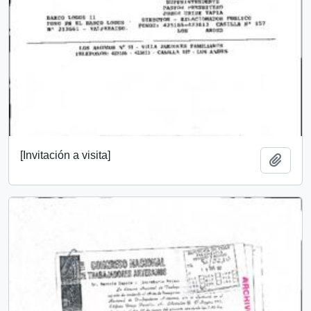
[Invitación a visita]
Add t