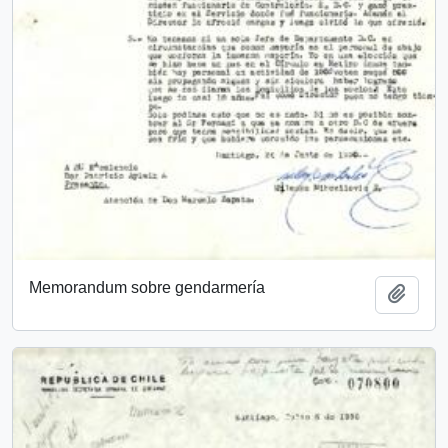
Memorandum sobre gendarmería
Add t