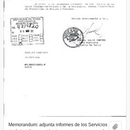
Memorandum: adjunta informes de los Servicios
Add t