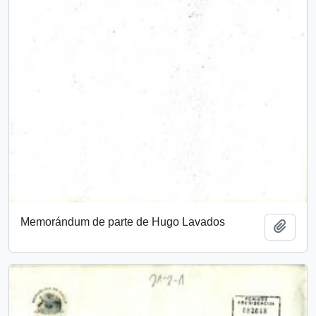
Memorándum de parte de Hugo Lavados
Add t